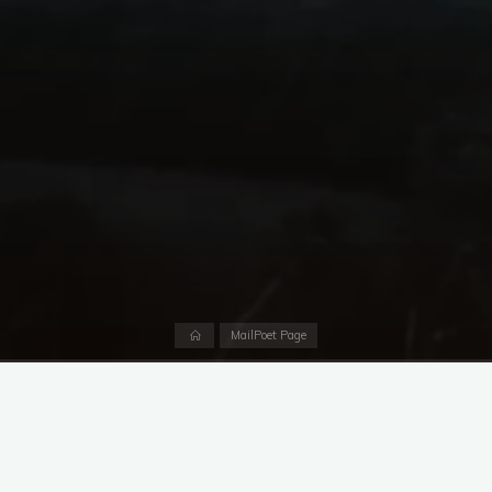
Accueil
MailPoet Page
[mailpoet_page]